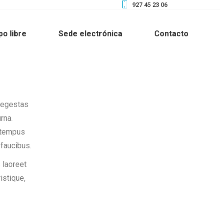
927 45 23 06
po libre
Sede electrónica
Contacto
 egestas
rna.
c tempus
faucibus.
 laoreet
istique,