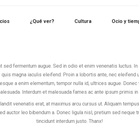
cios
¿Qué ver?
Cultura
Ocio y tiem
t sed fermentum augue. Sed in odio et enim venenatis luctus. In
i quis magna iaculis eleifend. Proin a lobortis ante, nec eleifend u
esque a enim elementum, tempor nulla id, ultrices augue. Done
malesuada. Interdum et malesuada fames ac ante ipsum primis in 
landit venenatis erat, at maximus arcu cursus ut. Aliquam tempus
sed auctor leo bibendum a. Donec ligula nisl, pretium sed neque tr
tincidunt interdum justo. Thanx!