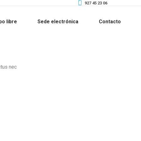
927 45 23 06
po libre
Sede electrónica
Contacto
ctus nec