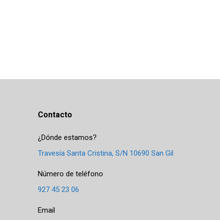
Contacto
¿Dónde estamos?
Travesía Santa Cristina, S/N 10690 San Gil
Número de teléfono
927 45 23 06
Email