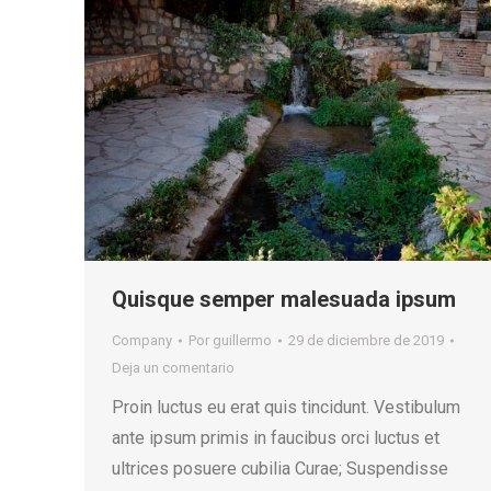
Quisque semper malesuada ipsum
Company
Por
guillermo
29 de diciembre de 2019
Deja un comentario
Proin luctus eu erat quis tincidunt. Vestibulum
ante ipsum primis in faucibus orci luctus et
ultrices posuere cubilia Curae; Suspendisse