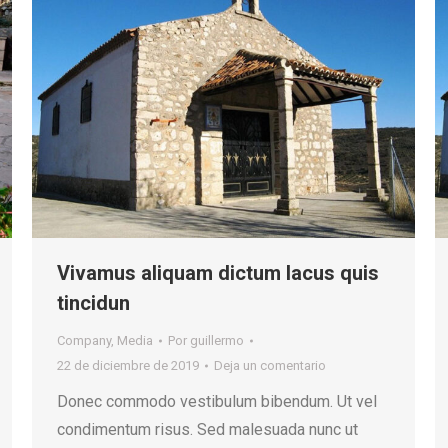
Vivamus aliquam dictum lacus quis
tincidun
Company
,
Media
Por
guillermo
22 de diciembre de 2019
Deja un comentario
Donec commodo vestibulum bibendum. Ut vel
condimentum risus. Sed malesuada nunc ut