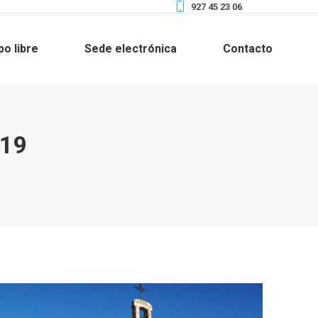
927 45 23 06
po libre
Sede electrónica
Contacto
019