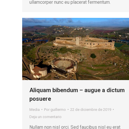
ullamcorper nunc eu placerat fermentum.
Aliquam bibendum – augue a dictum
posuere
Media
Por
guillermo
22 de diciembre de 2019
Deja un comentario
Nullam non nisl orci. Sed faucibus nisl eu erat