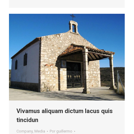
Vivamus aliquam dictum lacus quis
tincidun
Company
,
Media
Por
guillermo