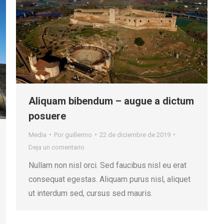
Aliquam bibendum – augue a dictum
posuere
Media
Por
guillermo
22 de diciembre de 2019
Deja un comentario
Nullam non nisl orci. Sed faucibus nisl eu erat
consequat egestas. Aliquam purus nisl, aliquet
ut interdum sed, cursus sed mauris.