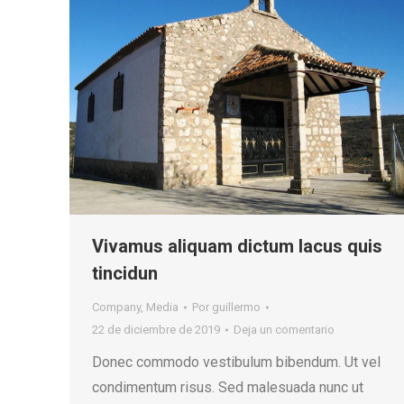
Vivamus aliquam dictum lacus quis
tincidun
Company
,
Media
Por
guillermo
22 de diciembre de 2019
Deja un comentario
Donec commodo vestibulum bibendum. Ut vel
condimentum risus. Sed malesuada nunc ut