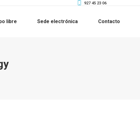
927 45 23 06
po libre
Sede electrónica
Contacto
gy