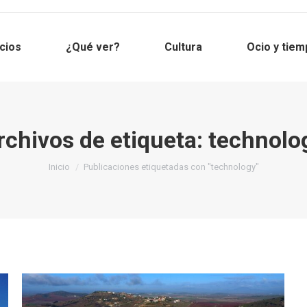
cios
¿Qué ver?
Cultura
Ocio y tiem
rchivos de etiqueta:
technolo
Estás aquí:
Inicio
Publicaciones etiquetadas con "technology"